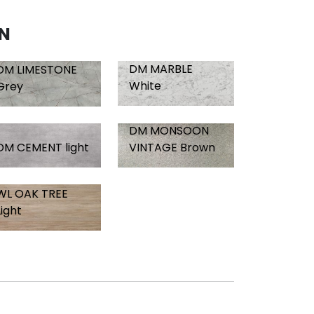
ON
DM MARBLE
DM LIMESTONE
White
Grey
DM MONSOON
DM CEMENT light
VINTAGE Brown
WL OAK TREE
Light