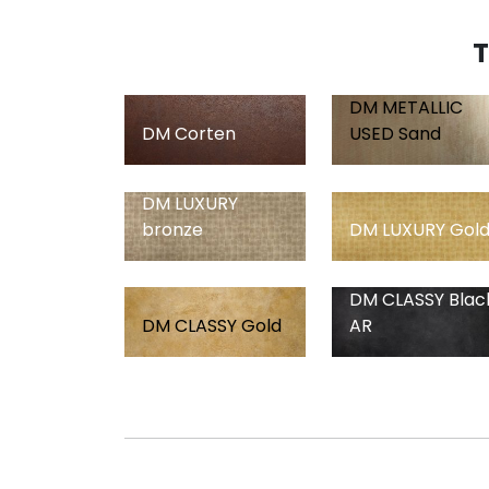
T
DM METALLIC
DM Corten
USED Sand
DM LUXURY
DM LUXURY Gol
bronze
DM CLASSY Blac
DM CLASSY Gold
AR