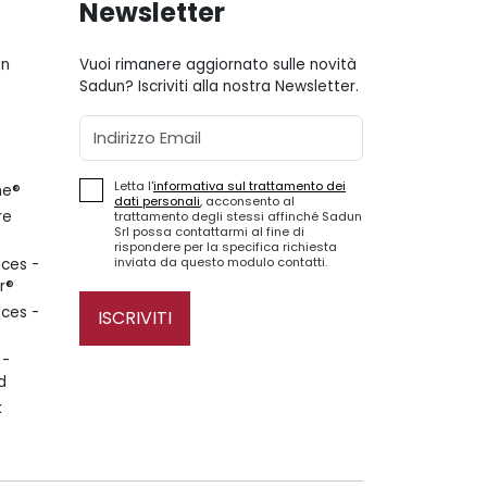
Newsletter
gn
Vuoi rimanere aggiornato sulle novità
Sadun? Iscriviti alla nostra Newsletter.
Email
Letta l'
informativa sul trattamento dei
ne®
dati personali
, acconsento al
re
trattamento degli stessi affinché Sadun
Srl possa contattarmi al fine di
rispondere per la specifica richiesta
inviata da questo modulo contatti.
ces -
r®
ces -
ISCRIVITI
 -
d
k