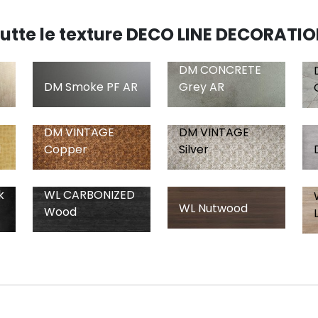
utte le texture DECO LINE DECORATI
DM CONCRETE
DM Smoke PF AR
Grey AR
DM VINTAGE
DM VINTAGE
d
Copper
Silver
WL CARBONIZED
k
WL Nutwood
Wood