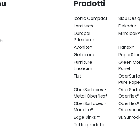
nu
Prodotti
Iconic Compact
Sibu Desi
Lamitech
Dekodur
Duropal
Mirrolook®
Pfleiderer
ti
Avonite®
Hanex®
Getacore
PaperSto
Furniture
Green Co
Linoleum
Panel
Flut
OberSurfa
Pure Pape
OberSurfaces -
OberSurfa
Metal Oberflex®
Oberflex®
OberSurfaces -
Oberflex®
Marotte®
Obersoun
Edge Sinks ™
SL Sunroc
Tutti i prodotti