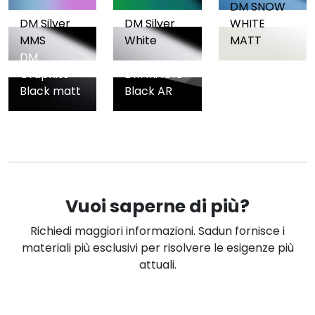
DM SNOW
DM Silver
DM Silver
WHITE
MMS
White
MATT
DM
Graphite
DM MAGIC
Black matt
Black AR
Vuoi saperne di più?
Richiedi maggiori informazioni. Sadun fornisce i
materiali più esclusivi per risolvere le esigenze più
attuali.