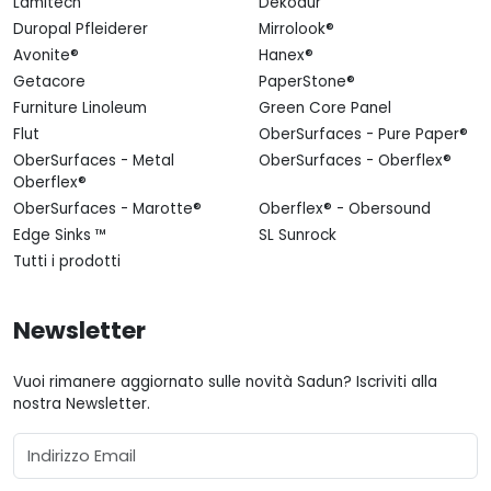
Lamitech
Dekodur
Duropal Pfleiderer
Mirrolook®
Avonite®
Hanex®
Getacore
PaperStone®
Furniture Linoleum
Green Core Panel
Flut
OberSurfaces - Pure Paper®
OberSurfaces - Metal
OberSurfaces - Oberflex®
Oberflex®
OberSurfaces - Marotte®
Oberflex® - Obersound
Edge Sinks ™
SL Sunrock
Tutti i prodotti
Newsletter
Vuoi rimanere aggiornato sulle novità Sadun? Iscriviti alla
nostra Newsletter.
Email