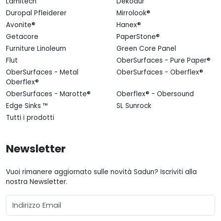
Lamitech
Dekodur
Duropal Pfleiderer
Mirrolook®
Avonite®
Hanex®
Getacore
PaperStone®
Furniture Linoleum
Green Core Panel
Flut
OberSurfaces - Pure Paper®
OberSurfaces - Metal
OberSurfaces - Oberflex®
Oberflex®
OberSurfaces - Marotte®
Oberflex® - Obersound
Edge Sinks ™
SL Sunrock
Tutti i prodotti
Newsletter
Vuoi rimanere aggiornato sulle novità Sadun? Iscriviti alla
nostra Newsletter.
Email