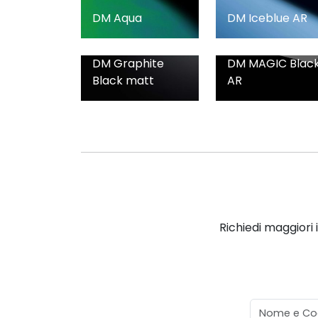
DM Aqua
DM Iceblue AR
DM Graphite
DM MAGIC Blac
Black matt
AR
Richiedi maggiori 
Nome e Co