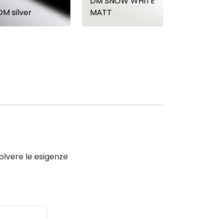
DM SNOW WHITE
DM silver
MATT
solvere le esigenze