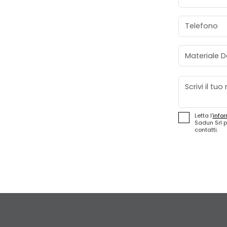
Telefono
Materiale D
Messaggio
Letta l'
infor
Sadun Srl p
contatti.