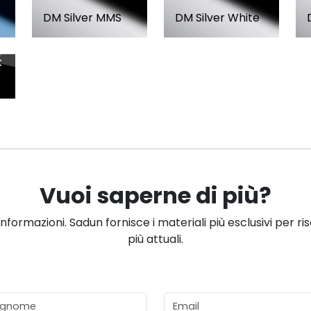
DM Silver MMS
DM Silver White
k
Vuoi saperne di più?
informazioni. Sadun fornisce i materiali più esclusivi per ri
più attuali.
gnome
Email