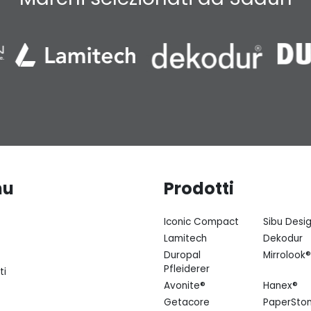
nu
Prodotti
Iconic Compact
Sibu Desi
Lamitech
Dekodur
Duropal
Mirrolook®
Pfleiderer
ti
Avonite®
Hanex®
Getacore
PaperSto