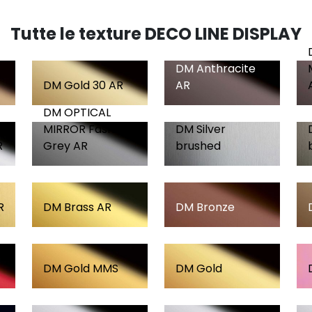
Tutte le texture DECO LINE DISPLAY
DM Anthracite
DM Gold 30 AR
AR
DM OPTICAL
MIRROR Fashion
DM Silver
R
Grey AR
brushed
R
DM Brass AR
DM Bronze
DM Gold MMS
DM Gold