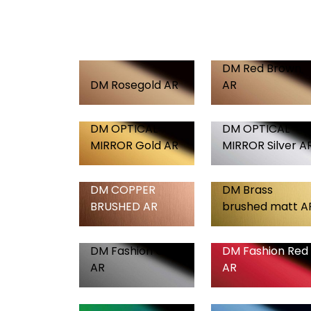
DM Red Brown
DM Rosegold AR
AR
DM OPTICAL
DM OPTICAL
MIRROR Gold AR
MIRROR Silver A
DM COPPER
DM Brass
BRUSHED AR
brushed matt A
DM Fashion Grey
DM Fashion Red
AR
AR