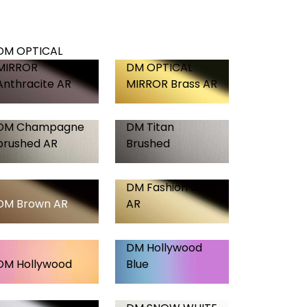
DM OPTICAL
MIRROR
DM OPTICAL
Anthracite AR
MIRROR Brass AR
DM Champagne
DM Titan
brushed AR
Brushed
DM Fashion Gold
DM Brown AR
AR
DM Hollywood
DM Hollywood
Blue