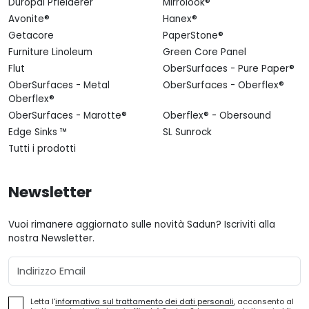
Duropal Pfleiderer
Mirrolook®
Avonite®
Hanex®
Getacore
PaperStone®
Furniture Linoleum
Green Core Panel
Flut
OberSurfaces - Pure Paper®
OberSurfaces - Metal
OberSurfaces - Oberflex®
Oberflex®
OberSurfaces - Marotte®
Oberflex® - Obersound
Edge Sinks ™
SL Sunrock
Tutti i prodotti
Newsletter
Vuoi rimanere aggiornato sulle novità Sadun? Iscriviti alla
nostra Newsletter.
Email
Letta l'
informativa sul trattamento dei dati personali
, acconsento al