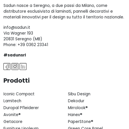
Sadun nasce a Seregno, a due passi da Milano, come
distributore esclusivista di laminati, pannelli decorativi e
materiali innovativi per il design su tutto il territorio nazionale.
info@sadun.it
Via Wagner 193
20831 Seregno (MB)
Phone:
+39 0362 23341
#sadunsrl
Prodotti
Iconic Compact
Sibu Design
Lamitech
Dekodur
Duropal Pfleiderer
Mirrolook®
Avonite®
Hanex®
Getacore
PaperStone®
Furniture Linoleum
Green Core Panel