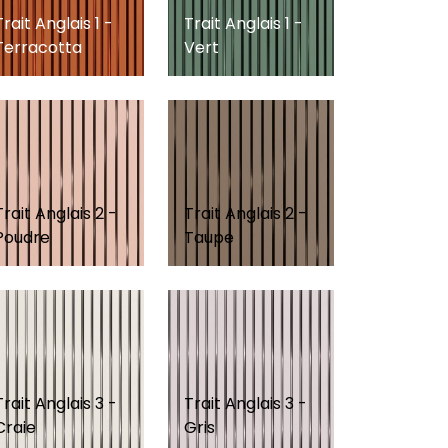
Trait Anglais 1 -
Trait Anglais 1 -
Terracotta
Vert
Trait Anglais 2 -
Trait Anglais 2 -
Poudre
Taupe
Trait Anglais 3 -
Trait Anglais 3 -
Craie
Gris