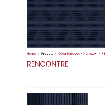
Home
Prodotti
OberSurfaces - Marotte®
R
RENCONTRE
TRAIT ANGLAIS 5 - BL