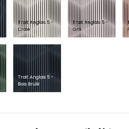
Trait Anglais 5 -
Trait Anglais 5 -
Craie
Gris
Trait Anglais 5 -
Bois Brulè