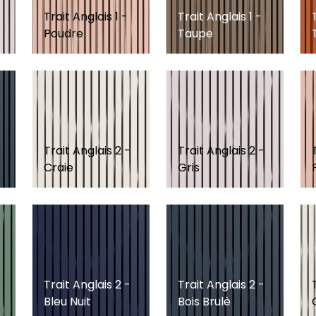
Trait Anglais 1 -
Trait Anglais 1 -
Poudre
Taupe
Trait Anglais 2 -
Trait Anglais 2 -
Craie
Gris
Trait Anglais 2 -
Trait Anglais 2 -
Bleu Nuit
Bois Brulè