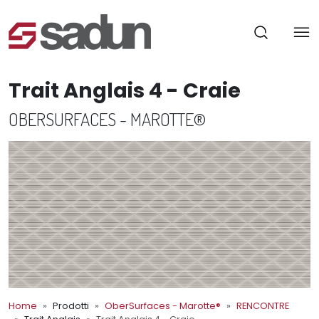
Trait Anglais 4 - Craie
OBERSURFACES - MAROTTE®
Home
Prodotti
OberSurfaces - Marotte®
RENCONTRE