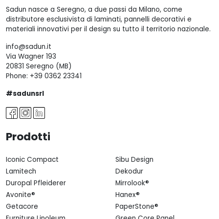
Sadun nasce a Seregno, a due passi da Milano, come
distributore esclusivista di laminati, pannelli decorativi e
materiali innovativi per il design su tutto il territorio nazionale.
info@sadun.it
Via Wagner 193
20831 Seregno (MB)
Phone:
+39 0362 23341
#sadunsrl
Prodotti
Iconic Compact
Sibu Design
Lamitech
Dekodur
Duropal Pfleiderer
Mirrolook®
Avonite®
Hanex®
Getacore
PaperStone®
Furniture Linoleum
Green Core Panel