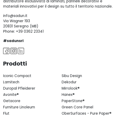
distributore esclusivista di laminati, pannelli decorativi e
materiali innovativi per il design su tutto il territorio nazionale.
info@sadun.it
Via Wagner 193
20831 Seregno (MB)
Phone:
+39 0362 23341
#sadunsrl
Prodotti
Iconic Compact
Sibu Design
Lamitech
Dekodur
Duropal Pfleiderer
Mirrolook®
Avonite®
Hanex®
Getacore
PaperStone®
Furniture Linoleum
Green Core Panel
Flut
OberSurfaces - Pure Paper®