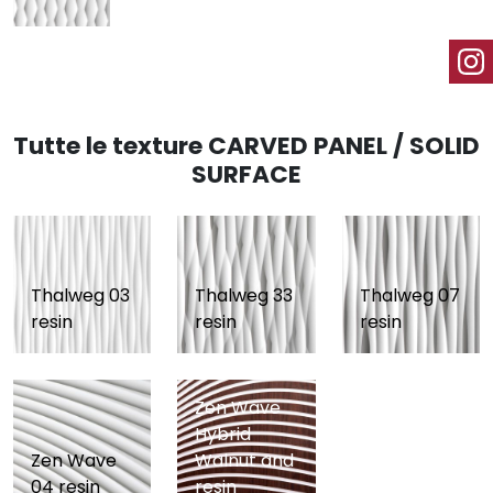
Tutte le texture CARVED PANEL / SOLID
SURFACE
Thalweg 03
Thalweg 33
Thalweg 07
resin
resin
resin
Zen Wave
Hybrid
Zen Wave
Walnut and
04 resin
resin