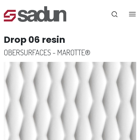
Drop 06 resin
OBERSURFACES - MAROTTE®