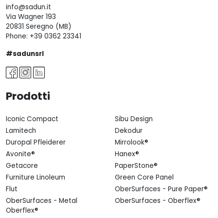
info@sadun.it
Via Wagner 193
20831 Seregno (MB)
Phone:
+39 0362 23341
#sadunsrl
Prodotti
Iconic Compact
Sibu Design
Lamitech
Dekodur
Duropal Pfleiderer
Mirrolook®
Avonite®
Hanex®
Getacore
PaperStone®
Furniture Linoleum
Green Core Panel
Flut
OberSurfaces - Pure Paper®
OberSurfaces - Metal
OberSurfaces - Oberflex®
Oberflex®