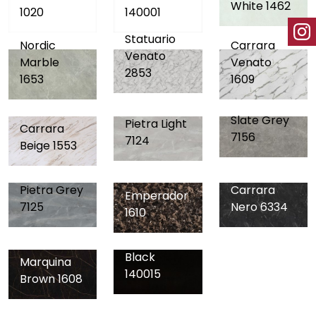
White 1462
1020
140001
Statuario
Nordic
Carrara
Venato
Marble
Venato
2853
1653
1609
Slate Grey
Pietra Light
Carrara
7156
7124
Beige 1553
Marmo
Pietra Grey
Carrara
Emperador
7125
Nero 6334
1610
Black
Marquina
140015
Brown 1608