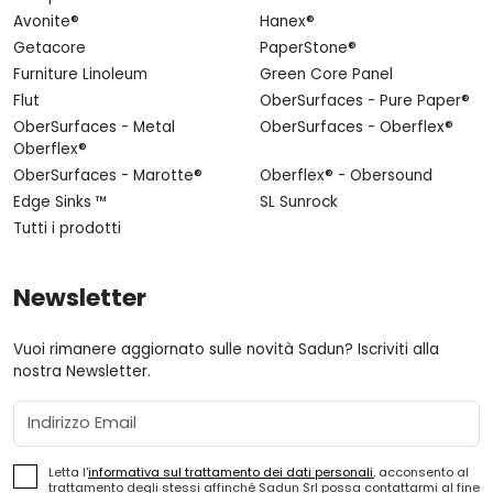
Avonite®
Hanex®
Getacore
PaperStone®
Furniture Linoleum
Green Core Panel
Flut
OberSurfaces - Pure Paper®
OberSurfaces - Metal
OberSurfaces - Oberflex®
Oberflex®
OberSurfaces - Marotte®
Oberflex® - Obersound
Edge Sinks ™
SL Sunrock
Tutti i prodotti
Newsletter
Vuoi rimanere aggiornato sulle novità Sadun? Iscriviti alla
nostra Newsletter.
Email
Letta l'
informativa sul trattamento dei dati personali
, acconsento al
trattamento degli stessi affinché Sadun Srl possa contattarmi al fine