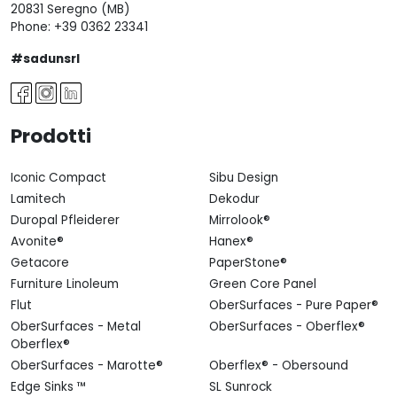
20831 Seregno (MB)
Phone:
+39 0362 23341
#sadunsrl
Prodotti
Iconic Compact
Sibu Design
Lamitech
Dekodur
Duropal Pfleiderer
Mirrolook®
Avonite®
Hanex®
Getacore
PaperStone®
Furniture Linoleum
Green Core Panel
Flut
OberSurfaces - Pure Paper®
OberSurfaces - Metal
OberSurfaces - Oberflex®
Oberflex®
OberSurfaces - Marotte®
Oberflex® - Obersound
Edge Sinks ™
SL Sunrock