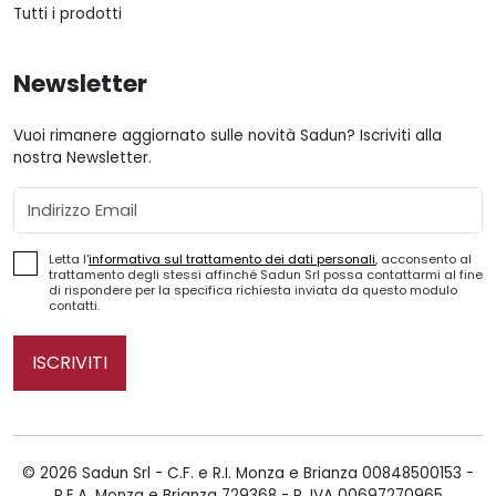
Tutti i prodotti
Newsletter
Vuoi rimanere aggiornato sulle novità Sadun? Iscriviti alla
nostra Newsletter.
Email
Letta l'
informativa sul trattamento dei dati personali
, acconsento al
trattamento degli stessi affinché Sadun Srl possa contattarmi al fine
di rispondere per la specifica richiesta inviata da questo modulo
contatti.
ISCRIVITI
© 2026 Sadun Srl - C.F. e R.I. Monza e Brianza 00848500153 -
R.E.A. Monza e Brianza 729368 - P. IVA 00697270965