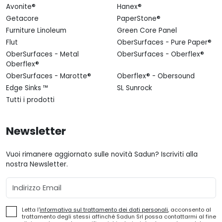
Avonite®
Hanex®
Getacore
PaperStone®
Furniture Linoleum
Green Core Panel
Flut
OberSurfaces - Pure Paper®
OberSurfaces - Metal
OberSurfaces - Oberflex®
Oberflex®
OberSurfaces - Marotte®
Oberflex® - Obersound
Edge Sinks ™
SL Sunrock
Tutti i prodotti
Newsletter
Vuoi rimanere aggiornato sulle novità Sadun? Iscriviti alla
nostra Newsletter.
Email
Letta l'
informativa sul trattamento dei dati personali
, acconsento al
trattamento degli stessi affinché Sadun Srl possa contattarmi al fine