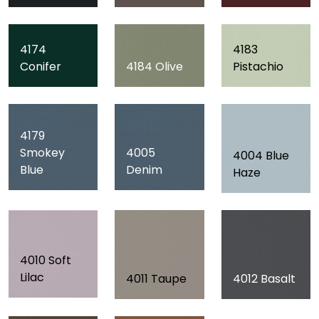
4174
4183
Conifer
4184 Olive
Pistachio
4179
Smokey
4005
4004 Blue
Blue
Denim
Haze
4010 Soft
Lilac
4011 Taupe
4012 Basalt