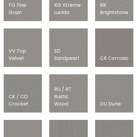
FG Fine
XG Xtreme
BR
Grain
Lucida
Brightstone
VV Top
SD
Velvet
Sandpearl
CR Corrosio
RU / RT
CK / CO
Rustic
Crocket
Wood
DU Dune