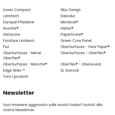
Iconic Compact
Sibu Design
Lamitech
Dekodur
Duropal Pfleiderer
Mirrolook®
Avonite®
Hanex®
Getacore
PaperStone®
Furniture Linoleum
Green Core Panel
Flut
OberSurfaces - Pure Paper®
OberSurfaces - Metal
OberSurfaces - Oberflex®
Oberflex®
OberSurfaces - Marotte®
Oberflex® - Obersound
Edge Sinks ™
SL Sunrock
Tutti i prodotti
Newsletter
Vuoi rimanere aggiornato sulle novità Sadun? Iscriviti alla
nostra Newsletter.