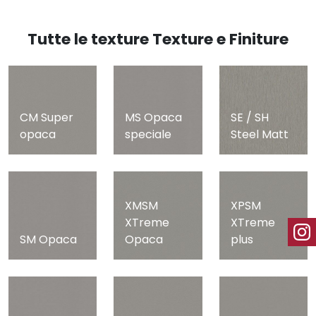
Tutte le texture Texture e Finiture
CM Super
MS Opaca
SE / SH
opaca
speciale
Steel Matt
XMSM
XPSM
XTreme
XTreme
SM Opaca
Opaca
plus