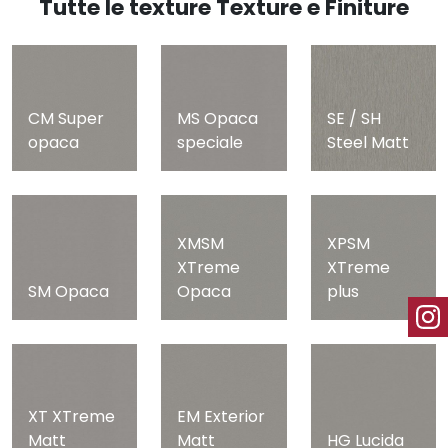
Tutte le texture Texture e Finiture
CM Super
MS Opaca
SE / SH
opaca
speciale
Steel Matt
XMSM
XPSM
XTreme
XTreme
SM Opaca
Opaca
plus
XT XTreme
EM Exterior
Matt
Matt
HG Lucida