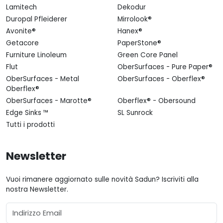
Lamitech
Dekodur
Duropal Pfleiderer
Mirrolook®
Avonite®
Hanex®
Getacore
PaperStone®
Furniture Linoleum
Green Core Panel
Flut
OberSurfaces - Pure Paper®
OberSurfaces - Metal
OberSurfaces - Oberflex®
Oberflex®
OberSurfaces - Marotte®
Oberflex® - Obersound
Edge Sinks ™
SL Sunrock
Tutti i prodotti
Newsletter
Vuoi rimanere aggiornato sulle novità Sadun? Iscriviti alla
nostra Newsletter.
Email