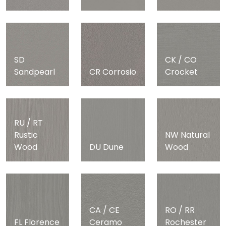
SD
CK / CO
Sandpearl
CR Corrosio
Crocket
RU / RT
Rustic
NW Natural
Wood
DU Dune
Wood
CA / CE
RO / RR
FL Florence
Ceramo
Rochester