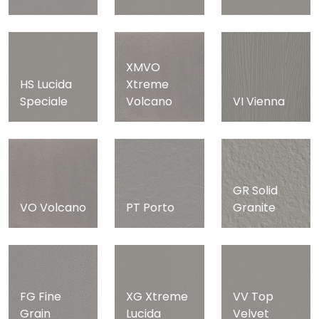
XMVO
HS Lucida
Xtreme
Speciale
Volcano
VI Vienna
GR Solid
VO Volcano
PT Porto
Granite
FG Fine
XG Xtreme
VV Top
Grain
Lucida
Velvet