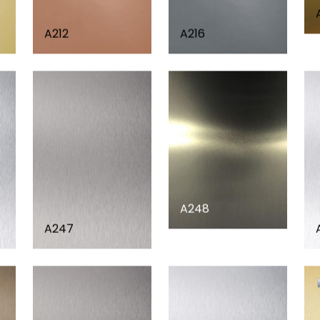
A212
A216
A248
A247