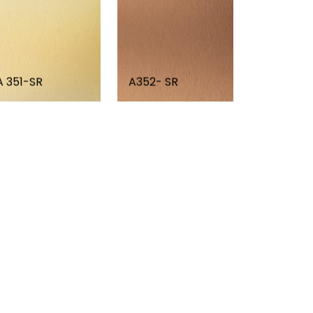
A 351-SR
A352- SR