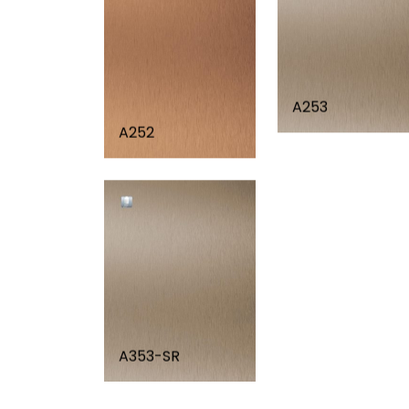
A253
A252
A353-SR