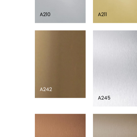
A210
A211
A242
A245