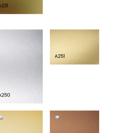
A231
A251
A250