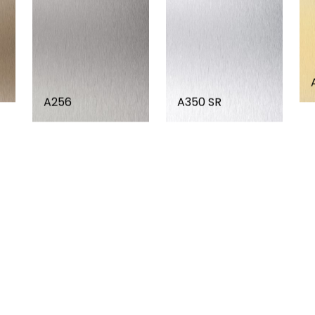
A256
A350 SR