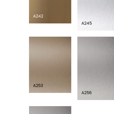
A242
A245
A253
A256