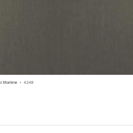
i Starline
A248