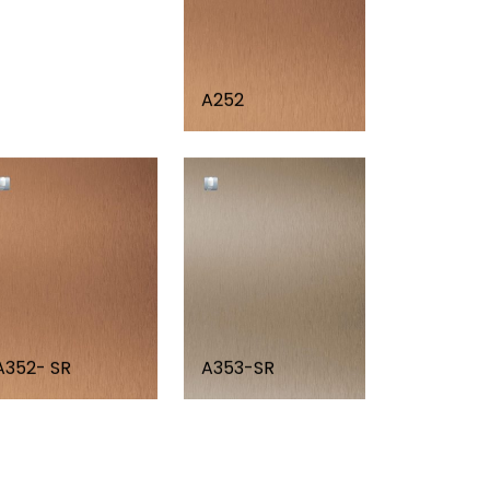
A252
A352- SR
A353-SR