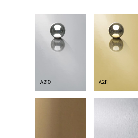
A210
A211