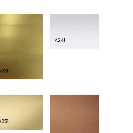
A241
A231
A251