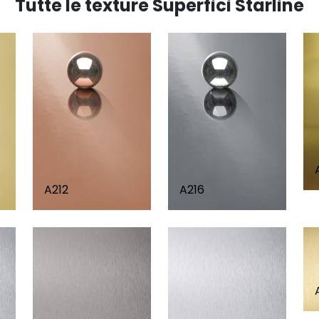
Tutte le texture Superfici Starline
A212
A216