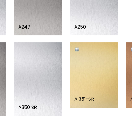
A247
A250
A 351-SR
A350 SR