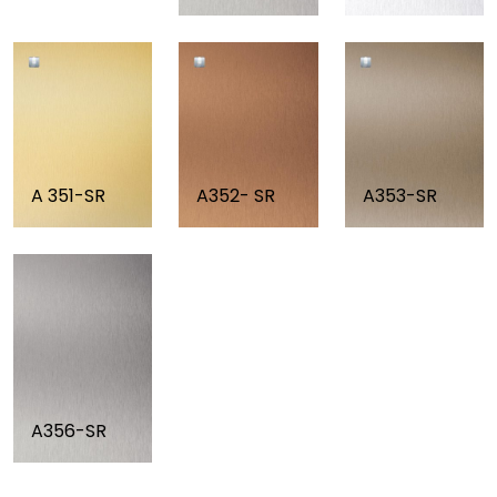
A 351-SR
A352- SR
A353-SR
A356-SR