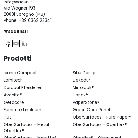
info@sadun.it
Via Wagner 193
20831 Seregno (MB)
Phone:
+39 0362 23341
#sadunsrl
Prodotti
Iconic Compact
Sibu Design
Lamitech
Dekodur
Duropal Pfleiderer
Mirrolook®
Avonite®
Hanex®
Getacore
PaperStone®
Furniture Linoleum
Green Core Panel
Flut
OberSurfaces - Pure Paper®
OberSurfaces - Metal
OberSurfaces - Oberflex®
Oberflex®