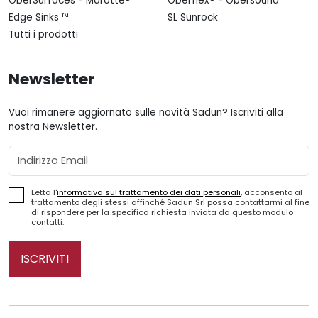
OberSurfaces - Marotte®
Oberflex® - Obersound
Edge Sinks ™
SL Sunrock
Tutti i prodotti
Newsletter
Vuoi rimanere aggiornato sulle novità Sadun? Iscriviti alla
nostra Newsletter.
Email
Letta l'
informativa sul trattamento dei dati personali
, acconsento al
trattamento degli stessi affinché Sadun Srl possa contattarmi al fine
di rispondere per la specifica richiesta inviata da questo modulo
contatti.
ISCRIVITI