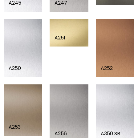
A245
A247
A251
A250
A252
A253
A256
A350 SR