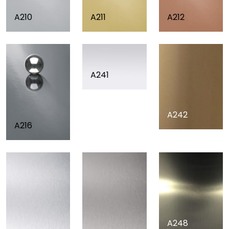
A210
A211
A212
A241
A242
A216
A248