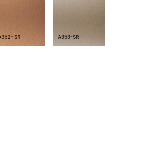
A352- SR
A353-SR