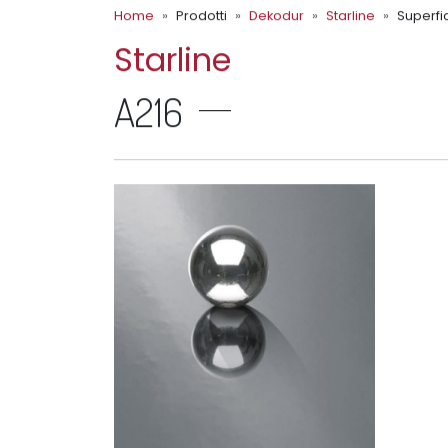
Home
Prodotti
Dekodur
Starline
Superfic
Starline
A216