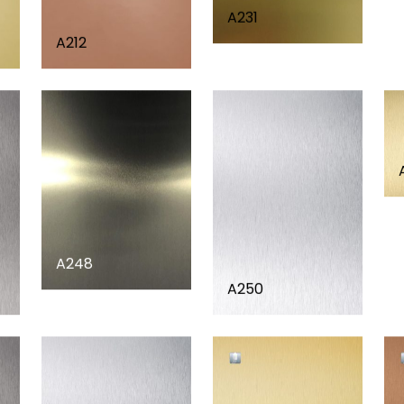
A231
A212
A248
A250