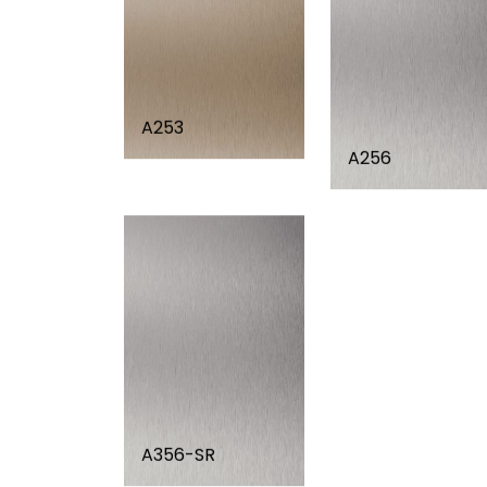
A253
A256
A356-SR