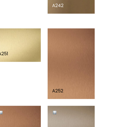
A242
A251
A252