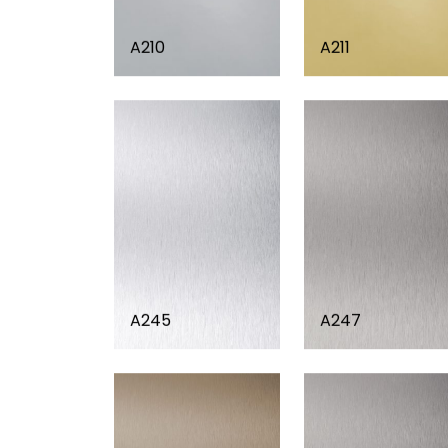
A210
A211
A245
A247