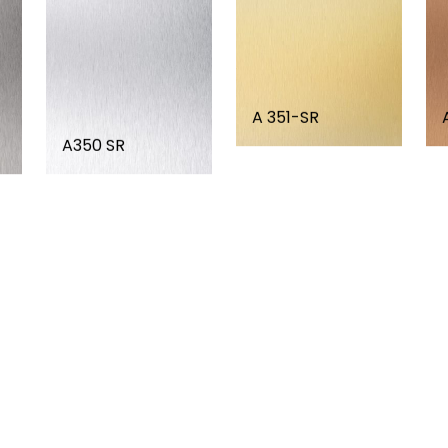
A 351-SR
A350 SR