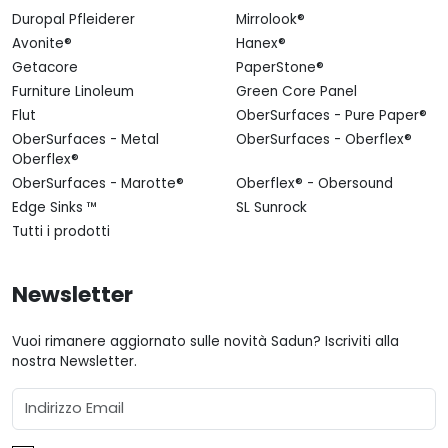
Duropal Pfleiderer
Mirrolook®
Avonite®
Hanex®
Getacore
PaperStone®
Furniture Linoleum
Green Core Panel
Flut
OberSurfaces - Pure Paper®
OberSurfaces - Metal
OberSurfaces - Oberflex®
Oberflex®
OberSurfaces - Marotte®
Oberflex® - Obersound
Edge Sinks ™
SL Sunrock
Tutti i prodotti
Newsletter
Vuoi rimanere aggiornato sulle novità Sadun? Iscriviti alla
nostra Newsletter.
Email