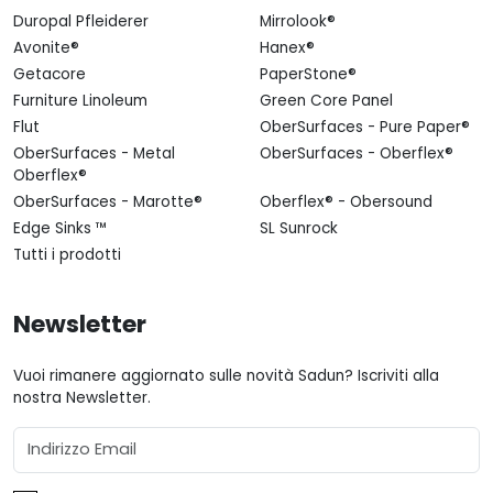
Duropal Pfleiderer
Mirrolook®
Avonite®
Hanex®
Getacore
PaperStone®
Furniture Linoleum
Green Core Panel
Flut
OberSurfaces - Pure Paper®
OberSurfaces - Metal
OberSurfaces - Oberflex®
Oberflex®
OberSurfaces - Marotte®
Oberflex® - Obersound
Edge Sinks ™
SL Sunrock
Tutti i prodotti
Newsletter
Vuoi rimanere aggiornato sulle novità Sadun? Iscriviti alla
nostra Newsletter.
Email